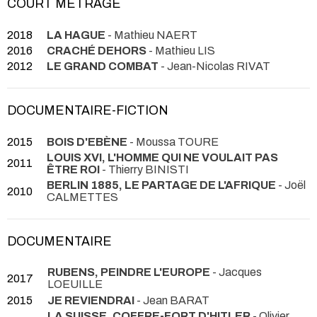
COURT MÉTRAGE
2018
LA HAGUE
- Mathieu NAERT
2016
CRACHÉ DEHORS
- Mathieu LIS
2012
LE GRAND COMBAT
- Jean-Nicolas RIVAT
DOCUMENTAIRE-FICTION
2015
BOIS D'EBÈNE
- Moussa TOURE
LOUIS XVI, L'HOMME QUI NE VOULAIT PAS
2011
ÊTRE ROI
- Thierry BINISTI
BERLIN 1885, LE PARTAGE DE L'AFRIQUE
- Joël
2010
CALMETTES
DOCUMENTAIRE
RUBENS, PEINDRE L'EUROPE
- Jacques
2017
LOEUILLE
2015
JE REVIENDRAI
- Jean BARAT
LA SUISSE, COFFRE-FORT D'HITLER
- Olivier