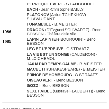
PERROQUET VERT
- S.LANGGHOFF
BACH
- Jean-Christophe BAILLY
PLATONOV
(Anton TCHEKHOV) -
S.LAVAUDANT
FUNAMBULE
- B.MEISTER
DRAGON
(D'Evgueni SCHWARTZ) - Beno
1986
BESSON
- Théâtre de la ville
LAPIN LAPIN
(Elie BOURQUIN) - Beno
1985
BESSON
LEG ET L'EPREUVE
- C.STRAATZ
LA VIE EST UN SONGE
(CALDERON) -
M.LOICHEMOL
140 M PAR TEMPS CALME
- B.MEISTER
MACBETH
(SHAKESPEARE) - B.MEISTER
PRINCE DE HOMBOURG
- C.STRAATZ
OISEAU VERT
- Beno BESSON
GOZZI
- Beno BESSON
SEXE FAIBLE
(Gustave FLAUBERT)) - Beno
BESSON