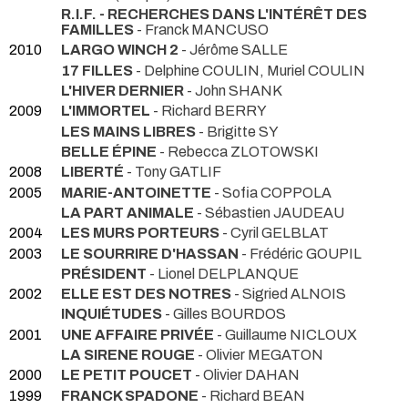
R.I.F. - RECHERCHES DANS L'INTÉRÊT DES
FAMILLES
- Franck MANCUSO
2010
LARGO WINCH 2
- Jérôme SALLE
17 FILLES
- Delphine COULIN, Muriel COULIN
L'HIVER DERNIER
- John SHANK
2009
L'IMMORTEL
- Richard BERRY
LES MAINS LIBRES
- Brigitte SY
BELLE ÉPINE
- Rebecca ZLOTOWSKI
2008
LIBERTÉ
- Tony GATLIF
2005
MARIE-ANTOINETTE
- Sofia COPPOLA
LA PART ANIMALE
- Sébastien JAUDEAU
2004
LES MURS PORTEURS
- Cyril GELBLAT
2003
LE SOURRIRE D'HASSAN
- Frédéric GOUPIL
PRÉSIDENT
- Lionel DELPLANQUE
2002
ELLE EST DES NOTRES
- Sigried ALNOIS
INQUIÉTUDES
- Gilles BOURDOS
2001
UNE AFFAIRE PRIVÉE
- Guillaume NICLOUX
LA SIRENE ROUGE
- Olivier MEGATON
2000
LE PETIT POUCET
- Olivier DAHAN
1999
FRANCK SPADONE
- Richard BEAN