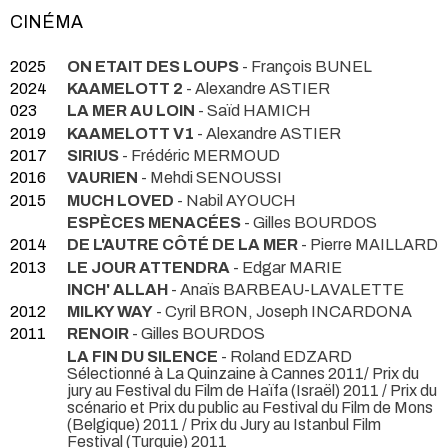
CINÉMA
2025
ON ETAIT DES LOUPS
- François BUNEL
2024
KAAMELOTT 2
- Alexandre ASTIER
023
LA MER AU LOIN
- Saïd HAMICH
2019
KAAMELOTT V1
- Alexandre ASTIER
2017
SIRIUS
- Frédéric MERMOUD
2016
VAURIEN
- Mehdi SENOUSSI
2015
MUCH LOVED
- Nabil AYOUCH
ESPÈCES MENACÉES
- Gilles BOURDOS
2014
DE L'AUTRE CÔTÉ DE LA MER
- Pierre MAILLARD
2013
LE JOUR ATTENDRA
- Edgar MARIE
INCH' ALLAH
- Anaïs BARBEAU-LAVALETTE
2012
MILKY WAY
- Cyril BRON, Joseph INCARDONA
2011
RENOIR
- Gilles BOURDOS
LA FIN DU SILENCE
- Roland EDZARD
Sélectionné à La Quinzaine à Cannes 2011/ Prix du
jury au Festival du Film de Haïfa (Israël) 2011 / Prix du
scénario et Prix du public au Festival du Film de Mons
(Belgique) 2011 / Prix du Jury au Istanbul Film
Festival (Turquie) 2011