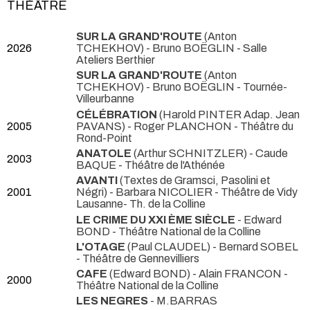
THÉÂTRE
SUR LA GRAND'ROUTE
(Anton
2026
TCHEKHOV) - Bruno BOËGLIN
- Salle
Ateliers Berthier
SUR LA GRAND'ROUTE
(Anton
TCHEKHOV) - Bruno BOËGLIN
- Tournée-
Villeurbanne
CÉLÉBRATION
(Harold PINTER Adap. Jean
2005
PAVANS) - Roger PLANCHON
- Théâtre du
Rond-Point
ANATOLE
(Arthur SCHNITZLER) - Caude
2003
BAQUE
- Théâtre de l'Athénée
AVANTI
(Textes de Gramsci, Pasolini et
2001
Négri) - Barbara NICOLIER
- Théâtre de Vidy
Lausanne- Th. de la Colline
LE CRIME DU XXI ÈME SIÈCLE
- Edward
BOND
- Théâtre National de la Colline
L'OTAGE
(Paul CLAUDEL) - Bernard SOBEL
- Théâtre de Gennevilliers
CAFE
(Edward BOND) - Alain FRANCON
-
2000
Théâtre National de la Colline
LES NEGRES
- M.BARRAS