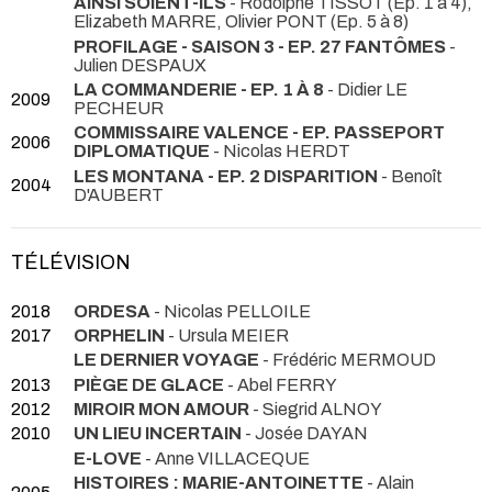
AINSI SOIENT-ILS
- Rodolphe TISSOT (Ep. 1 à 4),
Elizabeth MARRE, Olivier PONT (Ep. 5 à 8)
PROFILAGE - SAISON 3 - EP. 27 FANTÔMES
-
Julien DESPAUX
LA COMMANDERIE - EP. 1 À 8
- Didier LE
2009
PECHEUR
COMMISSAIRE VALENCE - EP. PASSEPORT
2006
DIPLOMATIQUE
- Nicolas HERDT
LES MONTANA - EP. 2 DISPARITION
- Benoît
2004
D'AUBERT
TÉLÉVISION
2018
ORDESA
- Nicolas PELLOILE
2017
ORPHELIN
- Ursula MEIER
LE DERNIER VOYAGE
- Frédéric MERMOUD
2013
PIÈGE DE GLACE
- Abel FERRY
2012
MIROIR MON AMOUR
- Siegrid ALNOY
2010
UN LIEU INCERTAIN
- Josée DAYAN
E-LOVE
- Anne VILLACEQUE
HISTOIRES : MARIE-ANTOINETTE
- Alain