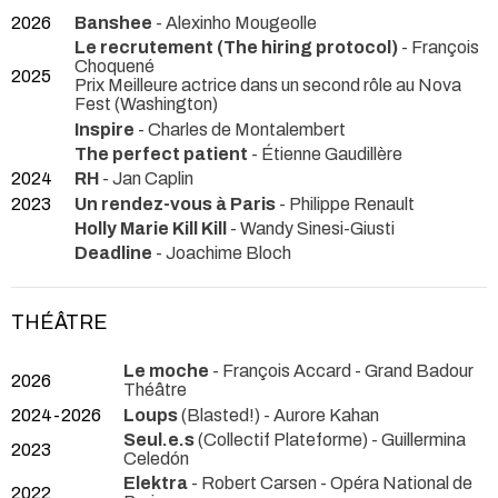
2026
Banshee
- Alexinho Mougeolle
Le recrutement (The hiring protocol)
- François
Choquené
2025
Prix Meilleure actrice dans un second rôle au Nova
Fest (Washington)
Inspire
- Charles de Montalembert
The perfect patient
- Étienne Gaudillère
2024
RH
- Jan Caplin
2023
Un rendez-vous à Paris
- Philippe Renault
Holly Marie Kill Kill
- Wandy Sinesi-Giusti
Deadline
- Joachime Bloch
THÉÂTRE
Le moche
- François Accard
- Grand Badour
2026
Théâtre
2024-2026
Loups
(Blasted!) - Aurore Kahan
Seul.e.s
(Collectif Plateforme) - Guillermina
2023
Celedón
Elektra
- Robert Carsen
- Opéra National de
2022