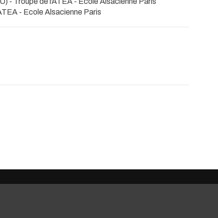
 - Troupe de l'ATEA
- Ecole Alsacienne Paris
l'ATEA
- Ecole Alsacienne Paris