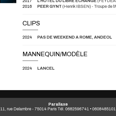
2017
L'HOTEL DU LIBRE ECHANGE
(FEYDEAU)
2016
PEER GYNT
(Henrik IBSEN) - Troupe de 
CLIPS
2024
PAS DE WEEKEND A ROME, ANDEOL
MANNEQUIN/MODÈLE
2024
LANCEL
Parallaxe
11, rue Delambre - 75014 Paris Tél. 0682596741 • 0608485101