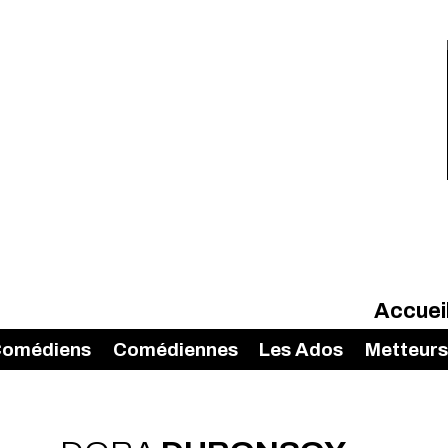
Accuei
omédiens
Comédiennes
Les Ados
Metteurs