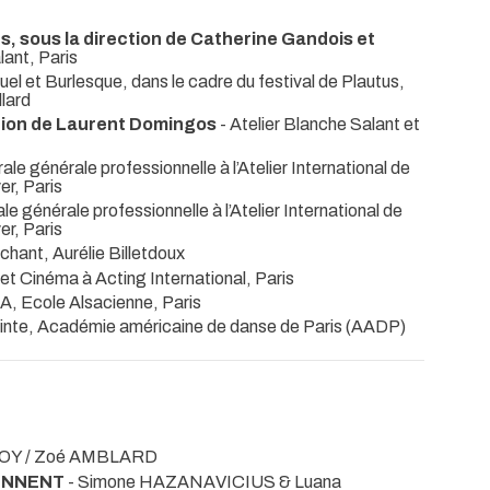
, sous la direction de Catherine Gandois et
lant, Paris
el et Burlesque, dans le cadre du festival de Plautus,
llard
ection de Laurent Domingos
- Atelier Blanche Salant et
e générale professionnelle à l’Atelier International de
r, Paris
e générale professionnelle à l’Atelier International de
r, Paris
 chant, Aurélie Billetdoux
 et Cinéma à Acting International, Paris
EA, Ecole Alsacienne, Paris
pointe, Académie américaine de danse de Paris (AADP)
OY / Zoé AMBLARD
IENNENT
- Simone HAZANAVICIUS & Luana