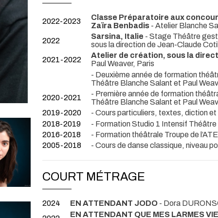
Classe Préparatoire aux concours
2022-2023
Zaïra Benbadis
- Atelier Blanche Sa
Sarsina, Italie
- Stage Théâtre gestu
2022
sous la direction de Jean-Claude Coti
Atelier de création, sous la dir
2021-2022
Paul Weaver, Paris
- Deuxième année de formation théâtral
Théâtre Blanche Salant et Paul Weave
- Première année de formation théâtral
2020-2021
Théâtre Blanche Salant et Paul Weave
2019-2020
- Cours particuliers, textes, diction et
2018-2019
- Formation Studio 1 Intensif Théâtre
2016-2018
- Formation théâtrale Troupe de l’AT
2005-2018
- Cours de danse classique, niveau 
COURT MÉTRAGE
2024
EN ATTENDANT JODO
- Dora DURONS
EN ATTENDANT QUE MES LARMES V