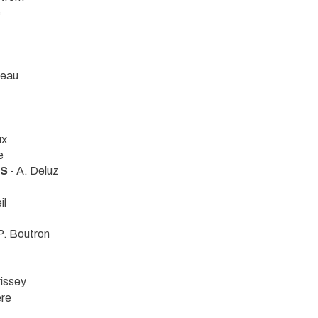
e
neau
ux
e
ES
- A. Deluz
il
P. Boutron
rissey
ere