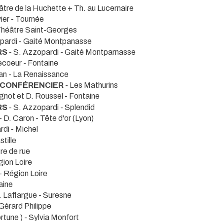
âtre de la Huchette + Th. au Lucernaire
ier
- Tournée
Théâtre Saint-Georges
pardi
- Gaité Montpanasse
RS
- S. Azzopardi
- Gaité Montparnasse
ecoeur
- Fontaine
yan
- La Renaissance
U CONFÉRENCIER
- Les Mathurins
ugnot et D. Roussel
- Fontaine
RS
- S. Azzopardi
- Splendid
- D. Caron
- Tête d'or (Lyon)
rdi
- Michel
stille
re de rue
gion Loire
- Région Loire
aine
L. Laffargue
- Suresne
Gérard Philippe
ortune ) - Sylvia Monfort