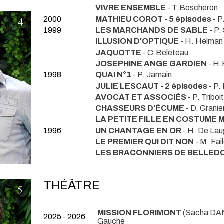
VIVRE ENSEMBLE
- T.Boscheron
2000
MATHIEU COROT - 5 épisodes
- P
1999
LES MARCHANDS DE SABLE
- P.
ILLUSION D'OPTIQUE
- H. Helman
JAQUOTTE
- C.Beleteau
JOSEPHINE ANGE GARDIEN
- H
1998
QUAI N°1
- P. Jamain
JULIE LESCAUT - 2 épisodes
- P.
AVOCAT ET ASSOCIÉS
- P. Triboit
CHASSEURS D'ÉCUME
- D. Granie
LA PETITE FILLE EN COSTUME 
1996
UN CHANTAGE EN OR
- H. De Lau
LE PREMIER QUI DIT NON
- M. Fai
LES BRACONNIERS DE BELLE
THÉÂTRE
MISSION FLORIMONT
(Sacha DA
2025 - 2026
Gauche