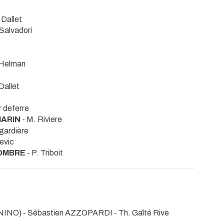
.Dallet
 Salvadori
.Helman
 Dallet
r deferre
MARIN
- M. Riviere
gardière
levic
DOMBRE
- P. Triboit
NINO) - Sébastien AZZOPARDI
- Th. Gaîté Rive