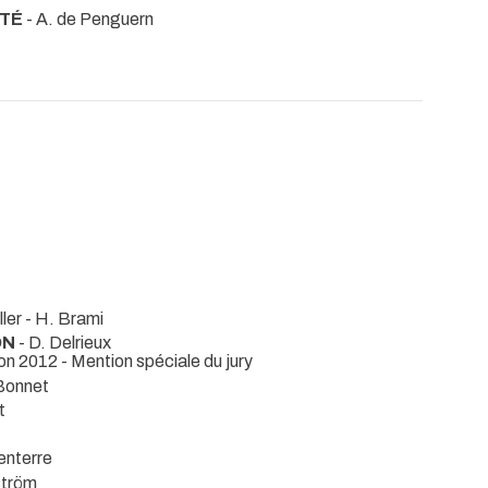
ITÉ
- A. de Penguern
iller - H. Brami
ON
- D. Delrieux
hon 2012 - Mention spéciale du jury
 Bonnet
t
enterre
ström