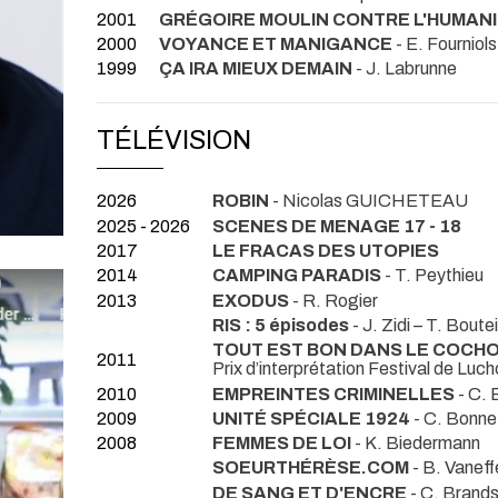
2001
GRÉGOIRE MOULIN CONTRE L'HUMAN
2000
VOYANCE ET MANIGANCE
- E. Fourniols
1999
ÇA IRA MIEUX DEMAIN
- J. Labrunne
TÉLÉVISION
2026
ROBIN
- Nicolas GUICHETEAU
2025 - 2026
SCENES DE MENAGE 17 - 18
2017
LE FRACAS DES UTOPIES
2014
CAMPING PARADIS
- T. Peythieu
2013
EXODUS
- R. Rogier
RIS : 5 épisodes
- J. Zidi – T. Boute
TOUT EST BON DANS LE COCH
2011
Prix d’interprétation Festival de Luc
2010
EMPREINTES CRIMINELLES
- C.
2009
UNITÉ SPÉCIALE 1924
- C. Bonne
2008
FEMMES DE LOI
- K. Biedermann
SOEURTHÉRÈSE.COM
- B. Vaneff
DE SANG ET D'ENCRE
- C. Brand