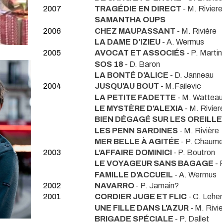
2007
TRAGÉDIE EN DIRECT
- M. Rivier
SAMANTHA OUPS
2006
CHEZ MAUPASSANT
- M. Rivière
LA DAME D'IZIEU
- A. Wermus
2005
AVOCAT ET ASSOCIÉS
- P. Marti
SOS 18
- D. Baron
LA BONTÉ D'ALICE
- D. Janneau
2004
JUSQU'AU BOUT
- M.Failevic
LA PETITE FADETTE
- M. Wattea
LE MYSTÈRE D'ALEXIA
- M. Rivier
BIEN DÉGAGÉ SUR LES OREILL
LES PENN SARDINES
- M. Rivière
MER BELLE À AGITÉE
- P. Chaume
2003
L’AFFAIRE DOMINICI
- P. Boutron
LE VOYAGEUR SANS BAGAGE
- 
FAMILLE D'ACCUEIL
- A. Wermus
2002
NAVARRO
- P. Jamain?
2001
CORDIER JUGE ET FLIC
- C. Lehe
UNE FILLE DANS L'AZUR
- M. Rivi
BRIGADE SPÉCIALE
- P. Dallet