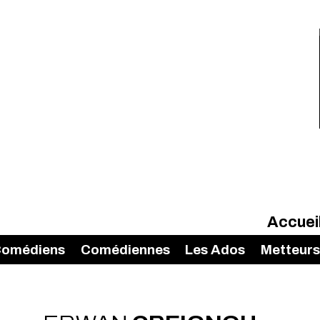
Accuei
omédiens
Comédiennes
Les Ados
Metteurs