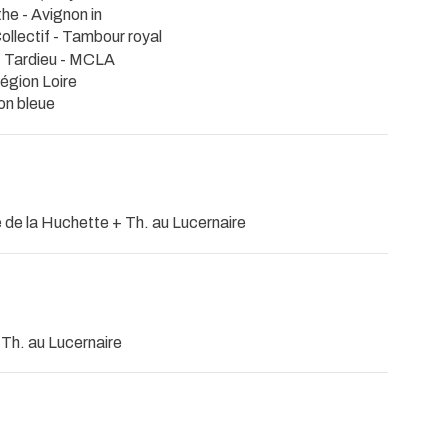
the
- Avignon in
Collectif
- Tambour royal
. Tardieu
- MCLA
égion Loire
on bleue
 de la Huchette + Th. au Lucernaire
 Th. au Lucernaire