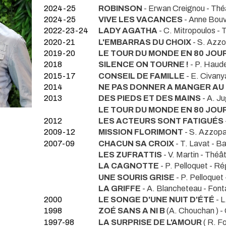
2024-25
ROBINSON
- Erwan Creignou
- Thé
2024-25
VIVE LES VACANCES
- Anne Bouv
2022-23-24
LADY AGATHA
- C. Mitropoulos
- 
2020-21
L'EMBARRAS DU CHOIX
- S. Azzo
2019-20
LE TOUR DU MONDE EN 80 JOU
2018
SILENCE ON TOURNE !
- P. Haud
2015-17
CONSEIL DE FAMILLE
- E. Civan
2014
NE PAS DONNER A MANGER A
2013
DES PIEDS ET DES MAINS
- A. J
LE TOUR DU MONDE EN 80 JOU
2012
LES ACTEURS SONT FATIGUÉS
2009-12
MISSION FLORIMONT
- S. Azzopa
2007-09
CHACUN SA CROIX
- T. Lavat
- Ba
LES ZUFRATTIS
- V. Martin
- Théât
LA CAGNOTTE
- P. Pelloquet
- Ré
UNE SOURIS GRISE
- P. Pelloquet
LA GRIFFE
- A. Blancheteau
- Font
2000
LE SONGE D'UNE NUIT D'ÉTÉ
- 
1998
ZOÉ SANS A NI B
(A. Chouchan ) - 
1997-98
LA SURPRISE DE L'AMOUR
( R. F