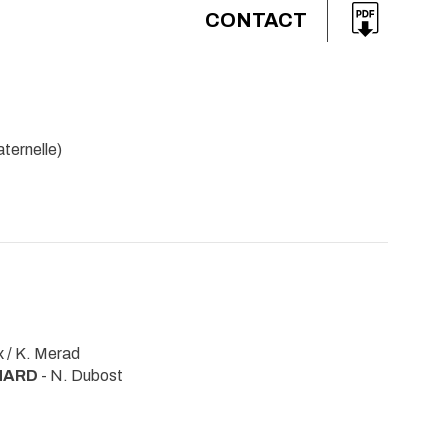
CONTACT
ternelle)
x / K. Merad
ENARD
- N. Dubost