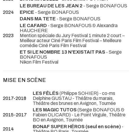
LE BUREAU DE LES JEAN 2
- Serge BONAFOUS
2024
EPICE
- Serge BONAFOUS
DANS MA TETE
- Serge BONAFOUS
LE CAFARD
- Serge BONAFOUS & Alexandra
HAUCHERE
2023
Mention spéciale du Jury Festival 1 minute 2 court –
Meilleur acteur Ciné Paris Film Festival – Meilleure
comédie Ciné Paris Film Festival
ET SI LE NOMBRE 13 N'EXISTAIT PAS
- Serge
BONAFOUS
Nikon Film Festival
MISE EN SCÈNE
LES FÊLÉS
(Philippe SOHIER) - co-ms
2017-2018
Delphine GUSTAU
- Théâtre du marais,
Théâtre des brunes en Avignon, Tournée
LES MAGIC TUTOS
(Serge BONAFOUS &
2015-2017
Fabien OLICARD)
- Le Point Virgule, Théâtre
BO en Avignon, Tournée
BONAF SUPER HÉROS (seul en scène)
-
2014
Théâtre BO Paris, Tournée