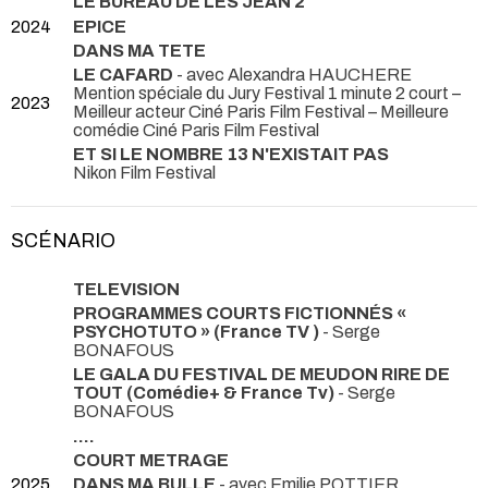
LE BUREAU DE LES JEAN 2
2024
EPICE
DANS MA TETE
LE CAFARD
- avec Alexandra HAUCHERE
Mention spéciale du Jury Festival 1 minute 2 court –
2023
Meilleur acteur Ciné Paris Film Festival – Meilleure
comédie Ciné Paris Film Festival
ET SI LE NOMBRE 13 N'EXISTAIT PAS
Nikon Film Festival
SCÉNARIO
TELEVISION
PROGRAMMES COURTS FICTIONNÉS «
PSYCHOTUTO » (France TV )
- Serge
BONAFOUS
LE GALA DU FESTIVAL DE MEUDON RIRE DE
TOUT (Comédie+ & France Tv)
- Serge
BONAFOUS
....
COURT METRAGE
2025
DANS MA BULLE
- avec Emilie POTTIER