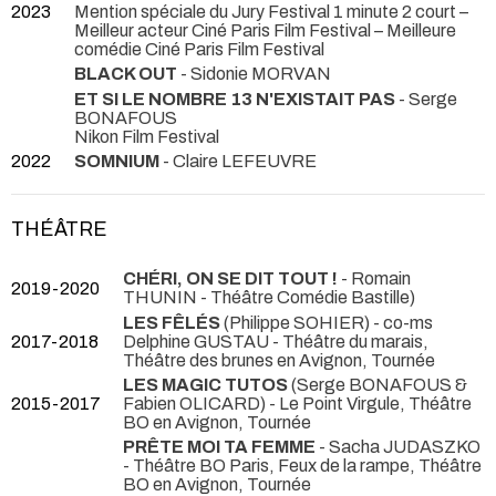
2023
Mention spéciale du Jury Festival 1 minute 2 court –
Meilleur acteur Ciné Paris Film Festival – Meilleure
comédie Ciné Paris Film Festival
BLACK OUT
- Sidonie MORVAN
ET SI LE NOMBRE 13 N'EXISTAIT PAS
- Serge
BONAFOUS
Nikon Film Festival
2022
SOMNIUM
- Claire LEFEUVRE
THÉÂTRE
CHÉRI, ON SE DIT TOUT !
- Romain
2019-2020
THUNIN
- Théâtre Comédie Bastille)
LES FÊLÉS
(Philippe SOHIER) - co-ms
2017-2018
Delphine GUSTAU
- Théâtre du marais,
Théâtre des brunes en Avignon, Tournée
LES MAGIC TUTOS
(Serge BONAFOUS &
2015-2017
Fabien OLICARD)
- Le Point Virgule, Théâtre
BO en Avignon, Tournée
PRÊTE MOI TA FEMME
- Sacha JUDASZKO
- Théâtre BO Paris, Feux de la rampe, Théâtre
BO en Avignon, Tournée