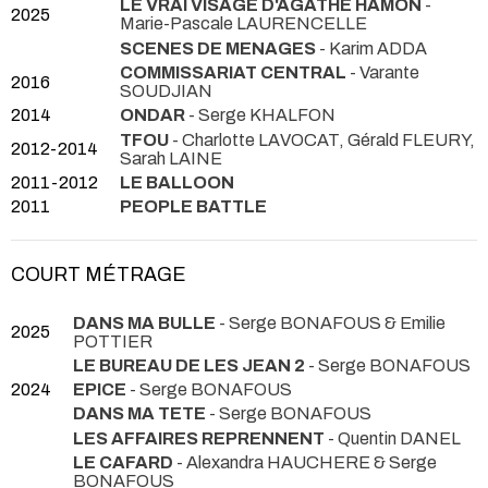
LE VRAI VISAGE D'AGATHE HAMON
-
2025
Marie-Pascale LAURENCELLE
SCENES DE MENAGES
- Karim ADDA
COMMISSARIAT CENTRAL
- Varante
2016
SOUDJIAN
2014
ONDAR
- Serge KHALFON
TFOU
- Charlotte LAVOCAT, Gérald FLEURY,
2012-2014
Sarah LAINE
2011-2012
LE BALLOON
2011
PEOPLE BATTLE
COURT MÉTRAGE
DANS MA BULLE
- Serge BONAFOUS & Emilie
2025
POTTIER
LE BUREAU DE LES JEAN 2
- Serge BONAFOUS
2024
EPICE
- Serge BONAFOUS
DANS MA TETE
- Serge BONAFOUS
LES AFFAIRES REPRENNENT
- Quentin DANEL
LE CAFARD
- Alexandra HAUCHERE & Serge
BONAFOUS