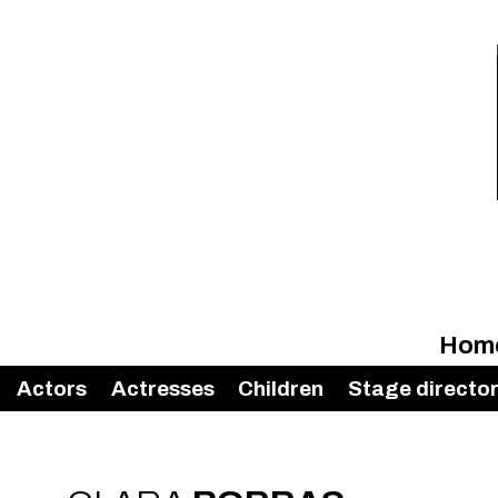
Hom
Actors
Actresses
Children
Stage directo