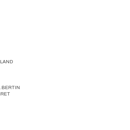
DLAND
M.BERTIN
GRET