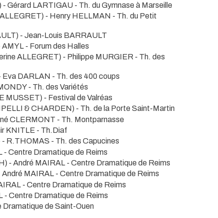
 - Gérard LARTIGAU
- Th. du Gymnase à Marseille
e ALLEGRET) - Henry HELLMAN
- Th. du Petit
LT) - Jean-Louis BARRAULT
de AMYL
- Forum des Halles
erine ALLEGRET) - Philippe MURGIER
- Th. des
- Eva DARLAN
- Th. des 400 coups
re MONDY
- Th. des Variétés
 DE MUSSET)
- Festival de Valréas
PELLI & CHARDEN)
- Th. de la Porte Saint-Martin
René CLERMONT
- Th. Montparnasse
mir KNITLE
- Th.Diaf
 - R.THOMAS
- Th. des Capucines
L
- Centre Dramatique de Reims
) - André MAIRAL
- Centre Dramatique de Reims
- André MAIRAL
- Centre Dramatique de Reims
MAIRAL
- Centre Dramatique de Reims
AL
- Centre Dramatique de Reims
e Dramatique de Saint-Ouen