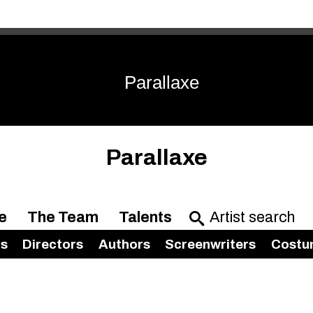
Parallaxe
Parallaxe
e
The Team
Talents
rs
Directors
Authors
Screenwriters
Costu