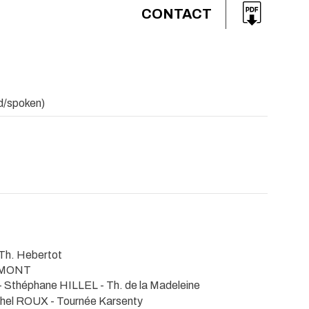
CONTACT
ad/spoken)
 Th. Hebertot
IRMONT
- Sthéphane HILLEL
- Th. de la Madeleine
chel ROUX
- Tournée Karsenty