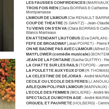
LES FAUSSES CONFIRDENCES
(MARIVAUX)
TROIS FOIS RIEN
(Clara BORRAS & Catherin
Montparnasse
L'AMOUR DE L'AMOUR
(Cie RENAULT BARRAU
COUP DE THEATRE
(S.GANTZ) - Jean-Clau
TU VIENS ON S'EN VA
(Clara BORRAS & Cath
Blancs Manteaux
EN ATTENDANT L'AUTOBUS
(Eva DARLAN) 
FEFE DE BROADWAY
(Jean POIRET) - Pier
ON NE BADINE PAS AVEC L'AMOUR
(Alfred
MAYFLOWER (comédie musicale)
(BONTEM
JEAN DE LA FONTAINE
(Sacha GUITRY) - 
LA CHATTE SUR LES RAILS
(TOPOR) - Jaro
LA POULETTE AUX YEUX D'OR
(R.THOMAS)
LA CELESTINE DE DEJORAS
- André MAIRA
CECILE OU L'ECOLE DES PERES
(J.ANOUILH
ARLEQUIN POLI PAR L'AMOUR
(MARIVAUX) 
L'ECOLE DES FEMMES
(MOLIERE) - André 
SPECTACLE DU MOYEN AGE
- André MAIR
ORGUEIL ET PAUVRETE
(HOLBERG)
- Centr