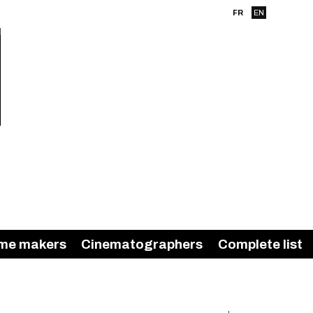
FR
EN
me makers
Cinematographers
Complete list