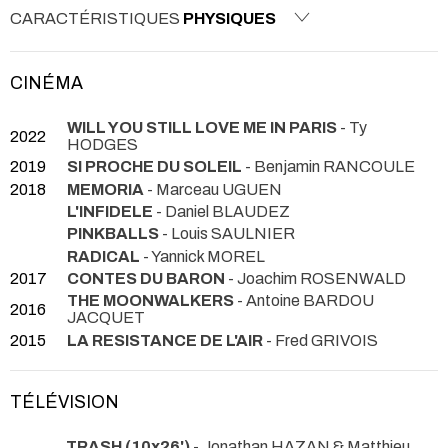
CARACTÉRISTIQUES
PHYSIQUES
CINÉMA
WILL YOU STILL LOVE ME IN PARIS
- Ty
2022
HODGES
2019
SI PROCHE DU SOLEIL
- Benjamin RANCOULE
2018
MEMORIA
- Marceau UGUEN
L'INFIDELE
- Daniel BLAUDEZ
PINKBALLS
- Louis SAULNIER
RADICAL
- Yannick MOREL
2017
CONTES DU BARON
- Joachim ROSENWALD
THE MOONWALKERS
- Antoine BARDOU
2016
JACQUET
2015
LA RESISTANCE DE L'AIR
- Fred GRIVOIS
TÉLÉVISION
TRASH (10x26')
- Jonathan HAZAN & Matthieu