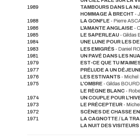
UN CIEL PALE SUR LA V
1989
TAMBOURS DANS LA NU
HOMMAGE À BRECHT
- 
1988
LA GONFLE
- Pierre AS
1986
L'AMANTE ANGLAISE
- 
1985
LE SAPERLEAU
- Gilda
1984
UNE LUNE POUR LES D
1983
LES EMIGRÉS
- Daniel 
1981
UN PAVÉ DANS LES NU
1979
EST-CE QUE TU M'AIME
1977
PRÉLUDE A UN DÉJEUNE
1976
LES ESTIVANTS
- Miche
1975
L'OMBRE
- Gildas BOUR
LE RÈGNE BLANC
- Rob
1974
UN COUPLE POUR L'HIV
1973
LE PRÉCEPTEUR
- Mich
1972
SCÈNES DE CHASSE EN
1971
LA CAGNOTTE / LA TRA
LA NUIT DES VISITEURS