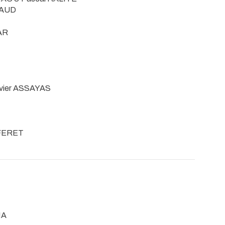
PAUD
AR
ivier ASSAYAS
 FERET
MA