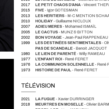
2017
LE PETIT CHAOS D'ANA
- Vincent THE
2015
FIVE
- Igor GOTESMAN
2013
LES HERITIERS
- M-C MENTION SCHA
2010
HOLIDAY
- Guillaume NICLOUX
2007
ADIEU MERES
- Mohamed ISMAÏL
2005
LE CACTUS
- MUNZ & BITTON
2002
BON VOYAGE
- Jean-Paul RAPPENEAU
1999
LES DESTINÉES SENTIMENTALES
- Ol
PAS DE SCANDALE
- Benoit JACQUOT
1980
LE LIEN DE PARENTÉ
- Willy RAMEAU
1977
L'ENFANT ROI
- René FERET
1976
LA COMMUNION SOLENNELLE
- René
1973
HISTOIRE DE PAUL
- René FERET
TÉLÉVISION
2021
LA FUGUE
- Xavier DURRINGER
2018
MEURTRES EN MOSELLE
- Olivier BAR