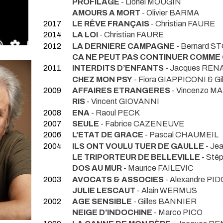
PROFILAGE
- Lionel MOUGIN
AMOURS A MORT
- Olivier BARMA
2017
LE RÊVE FRANÇAIS
- Christian FAURE
2014
LA LOI
- Christian FAURE
2012
LA DERNIERE CAMPAGNE
- Bernard S
CA NE PEUT PAS CONTINUER COMME
2011
INTERDITS D’ENFANTS
- Jacques RE
CHEZ MON PSY
- Fiora GIAPPICONI & Gil
2009
AFFAIRES ETRANGERES
- Vincenzo 
RIS
- Vincent GIOVANNI
2008
ENA
- Raoul PECK
2007
SEULE
- Fabrice CAZENEUVE
2006
L'ETAT DE GRACE
- Pascal CHAUMEIL
2004
ILS ONT VOULU TUER DE GAULLE
- Je
LE TRIPORTEUR DE BELLEVILLE
- Sté
DOS AU MUR
- Maurice FAILEVIC
2003
AVOCATS & ASSOCIES
- Alexandre PI
JULIE LESCAUT
- Alain WERMUS
2002
AGE SENSIBLE
- Gilles BANNIER
NEIGE D'INDOCHINE
- Marco PICO