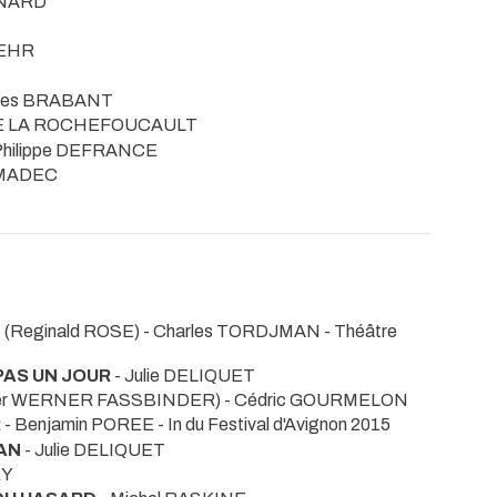
ENARD
FEHR
rles BRABANT
 DE LA ROCHEFOUCAULT
Philippe DEFRANCE
ERMADEC
E
(Reginald ROSE) - Charles TORDJMAN
- Théâtre
PAS UN JOUR
- Julie DELIQUET
er WERNER FASSBINDER) - Cédric GOURMELON
R
- Benjamin POREE
- In du Festival d'Avignon 2015
AN
- Julie DELIQUET
RY