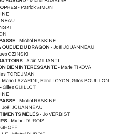
 DU HASARD
- Michel RASKINE
SOPHES
- Patrick SIMON
KINE
ANNEAU
INSKI
YON
 PASSE
- Michel RASKINE
LA QUEUE DU DRAGON
- Joël JOUANNEAU
ques OZINSKI
BATTOIRS
- Alain MILIANTI
ON BIEN INTÉRESSANTE
- Marie TIKOVA
rles TORDJMAN
e-Marie LAZARINI, René LOYON, Gilles BOUILLON
- Gilles GUILLOT
KINE
 PASSE
- Michel RASKINE
- Joël JOUANNEAU
TIMENTS MÈLÉS
- Jo VERBIST
MPS
- Michel DUBOIS
ANGHOFF