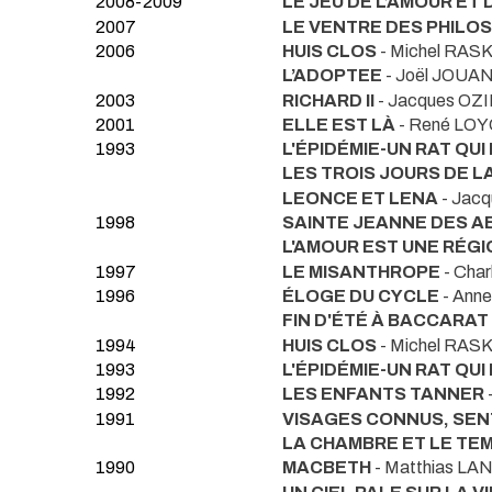
2008-2009
LE JEU DE L’AMOUR ET
2007
LE VENTRE DES PHILO
2006
HUIS CLOS
- Michel RAS
L’ADOPTEE
- Joël JOU
2003
RICHARD II
- Jacques OZ
2001
ELLE EST LÀ
- René LO
1993
L'ÉPIDÉMIE-UN RAT QUI
LES TROIS JOURS DE 
LEONCE ET LENA
- Jac
1998
SAINTE JEANNE DES A
L'AMOUR EST UNE RÉGI
1997
LE MISANTHROPE
- Cha
1996
ÉLOGE DU CYCLE
- Ann
FIN D'ÉTÉ À BACCARAT
1994
HUIS CLOS
- Michel RAS
1993
L'ÉPIDÉMIE-UN RAT QUI
1992
LES ENFANTS TANNER
1991
VISAGES CONNUS, SEN
LA CHAMBRE ET LE TE
1990
MACBETH
- Matthias L