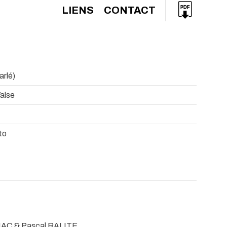
LIENS
CONTACT
arlé)
Valse
to
AC & Pascal RALITE