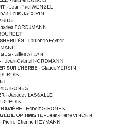
ILLE
- Michel DUBOIS
IT
- Jean-Paul WENZEL
Jean-Louis JACOPIN
CARIDE
Charles TORDJMANN
s BOURDET
ESHÉRITÉS
- Laurence Février
ROMAND
AGES
- Gilles ATLAN
S
- Jean-Gabriel NORDMANN
R SUR L'HERBE
- Claude YERSIN
l DUBOIS
DET
ert GIRONES
ER
- Jacques LASSALLE
el DUBOIS
 BAVIÈRE
- Robert GIRONES
GEDIE OPTIMISTE
- Jean-Pierre VINCENT
- Pierre-Etienne HEYMANN