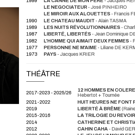
1999
LA CANNE DE MON PÈRE
- Jacques R
LE NEGOCIATEUR
- José PINHEIRO
LE MIROIR AUX ALOUETTES
- Francis 
1990
LE CHATEAU MAUDIT
- Alain TASMA
1989
LES NUITS RÉVOLUTIONNAIRES
- Cha
1987
LIBERTÉ, LIBERTÉS
- Jean Dominique
1982
L'HOMME QUI AIMAIT DEUX FEMMES
- 
1977
PERSONNE NE M'AIME
- Liliane DE K
1973
PAYS
- Jacques KRIER
THÉÂTRE
12 HOMMES EN COLER
2017-2023 - 2025/26
Hebertot + Tournée
2021-2022
HUIT HEURES NE FONT 
2019
LIBERTÉ À BRÊME
(Rain
2015-2016
LA TRILOGIE DU REVOI
2014
CATHERINE ET CHRISTI
2012
CAHIN CAHA
- David GE