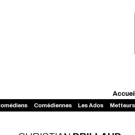
Accuei
omédiens
Comédiennes
Les Ados
Metteurs