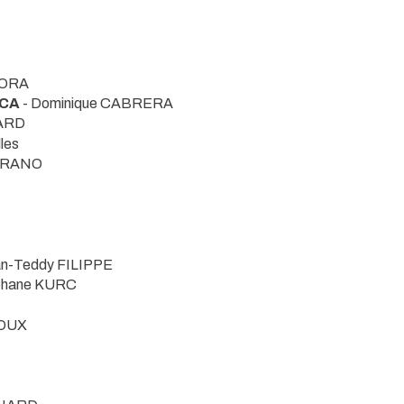
TORA
 CA
- Dominique CABRERA
NARD
les
MARANO
an-Teddy FILIPPE
phane KURC
DOUX