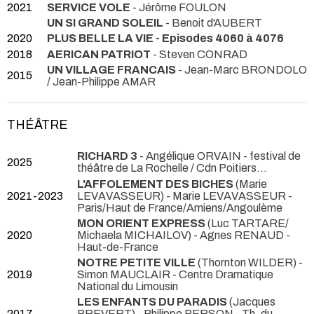
2021
SERVICE VOLE
- Jérôme FOULON
UN SI GRAND SOLEIL
- Benoit d'AUBERT
2020
PLUS BELLE LA VIE - Episodes 4060 à 4076
2018
AERICAN PATRIOT
- Steven CONRAD
UN VILLAGE FRANCAIS
- Jean-Marc BRONDOLO
2015
/ Jean-Philippe AMAR
THÉÂTRE
RICHARD 3
- Angélique ORVAIN
- festival de
2025
théâtre de La Rochelle / Cdn Poitiers...
L'AFFOLEMENT DES BICHES
(Marie
2021-2023
LEVAVASSEUR) - Marie LEVAVASSEUR
-
Paris/Haut de France/Amiens/Angoulème
MON ORIENT EXPRESS
(Luc TARTARE/
2020
Michaela MICHAILOV) - Agnes RENAUD
-
Haut-de-France
NOTRE PETITE VILLE
(Thornton WILDER) -
2019
Simon MAUCLAIR
- Centre Dramatique
National du Limousin
LES ENFANTS DU PARADIS
(Jacques
2017
PREVERT) - Philippe PERSON
- Th. du