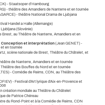
CK)
- Staatsoper d’Hambourg
RG)
- théâtre des Amandiers de Nanterre et en tournée
LAGARCE)
- théâtre National Drama de Ljubjana
stival Handel a Halle (Allemange)
- Ljubljana (Slovénie)
e Brest, au Théâtre de Nanterre, Amandiers et en
 Conception et interprétation
(Jean GENET)
-
 et en tournée
rtz, scène nationale de Brest, Théâtre du Châtelet, et
héâtre de Nanterre, Amandiers et en tournée
- Théâtre des Bouffes du Nord et en tournée
OLTES)
- Comédie de Reims, CDN, au Théâtre des
OFIEV)
- Festival d’Art lyrique d’Aix-en-Provence et
2006
En création mondiale au Théâtre du Châtelet
ique de Patrice Chéreau
âtre du Rond-Point et à la Comédie de Reims, CDN