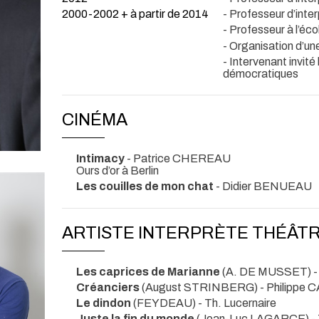
2000-2002 + à partir de 2014
- Professeur d’inte
- Professeur à l’éco
- Organisation d’u
- Intervenant invité
démocratiques
CINÉMA
Intimacy
- Patrice CHEREAU
Ours d’or à Berlin
Les couilles de mon chat
- Didier BENUEAU
ARTISTE INTERPRÈTE THÉÂT
Les caprices de Marianne
(A. DE MUSSET) -
Créanciers
(August STRINBERG) - Philippe 
Le dindon
(FEYDEAU)
- Th. Lucernaire
Juste la fin du monde
(Jean-Luc LAGARCE)
-