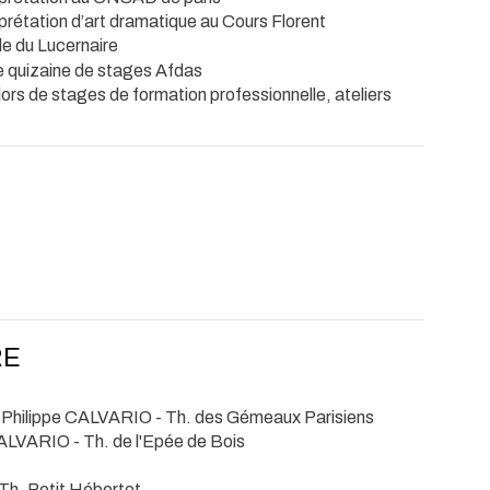
rprétation d’art dramatique au Cours Florent
le du Lucernaire
ne quizaine de stages Afdas
 lors de stages de formation professionnelle, ateliers
RE
 Philippe CALVARIO
- Th. des Gémeaux Parisiens
CALVARIO
- Th. de l'Epée de Bois
 Th. Petit Hébertot