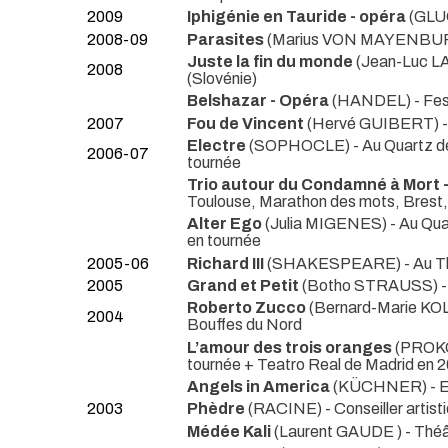
2009
Iphigénie en Tauride - opéra
(GLU
2008-09
Parasites
(Marius VON MAYENBU
Juste la fin du monde
(Jean-Luc 
2008
(Slovénie)
Belshazar - Opéra
(HANDEL)
- Fe
2007
Fou de Vincent
(Hervé GUIBERT)
Electre
(SOPHOCLE)
- Au Quartz d
2006-07
tournée
Trio autour du Condamné à Mort -
Toulouse, Marathon des mots, Brest,
Alter Ego
(Julia MIGENES)
- Au Qua
en tournée
2005-06
Richard III
(SHAKESPEARE)
- Au T
2005
Grand et Petit
(Botho STRAUSS)
Roberto Zucco
(Bernard-Marie K
2004
Bouffes du Nord
L’amour des trois oranges
(PROK
tournée + Teatro Real de Madrid en 
Angels in America
(KÜCHNER)
- 
2003
Phèdre
(RACINE) - Conseiller artist
Médée Kali
(Laurent GAUDE )
- Thé