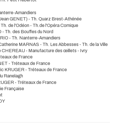
anterre-Amandiers
 Jean GENET)
- Th. Quarz Brest-Athénée
- Th. de l'Odéon - Th.de l'Opéra Comique
O
- Th. des Bouffes du Nord
ARIO
- Th. Nanterre-Amandiers
 Catherine MARNAS
- Th. Les Abbesses - Th. de la Ville
ce CHEREAU
- Manufacture des œillets - Ivry
éteaux de France
ANET
- Tréteaux de France
Eric KRUGER
- Tréteaux de France
 du Ranelagh
KRUGER
- Tréteaux de France
ie Française
nt
OY