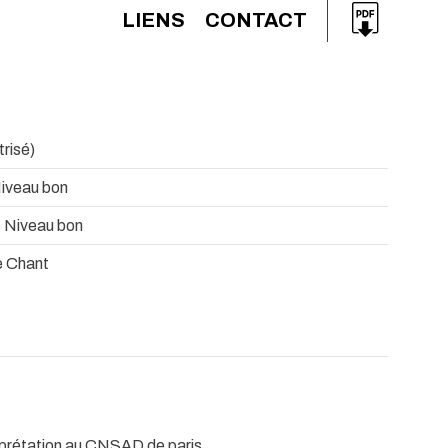
LIENS
CONTACT
trisé)
Niveau bon
 Niveau bon
e Chant
erprétation au CNSAD de paris