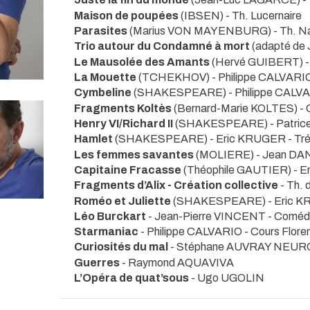
Maison de poupées
(IBSEN)
- Th. Lucernaire
Parasites
(Marius VON MAYENBURG)
- Th. N
Trio autour du Condamné à mort
(adapté de
Le Mausolée des Amants
(Hervé GUIBERT)
La Mouette
(TCHEKHOV) - Philippe CALVARI
Cymbeline
(SHAKESPEARE) - Philippe CALV
Fragments Koltès
(Bernard-Marie KOLTES) -
Henry VI/Richard II
(SHAKESPEARE) - Patri
Hamlet
(SHAKESPEARE) - Eric KRUGER
- Tr
Les femmes savantes
(MOLIERE) - Jean D
Capitaine Fracasse
(Théophile GAUTIER) - 
Fragments d’Alix - Création collective
- Th.
Roméo et Juliette
(SHAKESPEARE) - Eric 
Léo Burckart
- Jean-Pierre VINCENT
- Coméd
Starmaniac
- Philippe CALVARIO
- Cours Flore
Curiosités du mal
- Stéphane AUVRAY NEUR
Guerres
- Raymond AQUAVIVA
L’Opéra de quat’sous
- Ugo UGOLIN