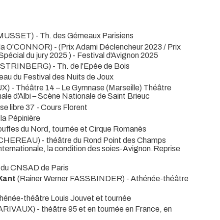
 MUSSET)
- Th. des Gémeaux Parisiens
ila O'CONNOR) -
(Prix Adami Déclencheur 2023 / Prix
Spécial du jury 2025 ) - Festival d'Avignon 2025
t STRINBERG)
- Th. de l'Epée de Bois
eau du Festival des Nuits de Joux
UX)
- Théâtre 14 – Le Gymnase (Marseille) Théâtre
ale d’Albi – Scène Nationale de Saint Brieuc
sse libre 37 - Cours Florent
la Pépinière
ouffes du Nord, tournée et Cirque Romanès
e CHEREAU)
- théâtre du Rond Point des Champs
nternationale, la condition des soies-Avignon.Reprise
ie du CNSAD de Paris
Kant
(Rainer Werner FASSBINDER)
- Athénée-théâtre
thénée-théâtre Louis Jouvet et tournée
ARIVAUX)
- théâtre 95 et en tournée en France, en