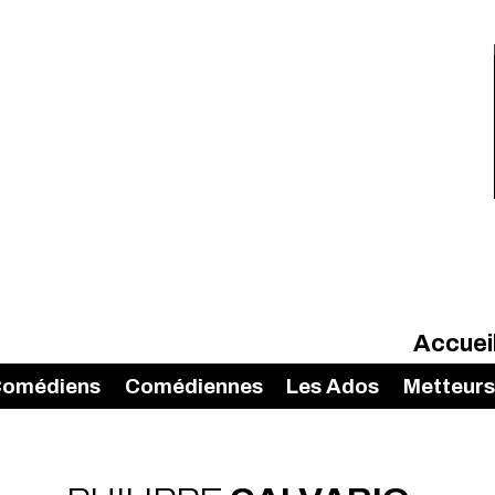
Accuei
omédiens
Comédiennes
Les Ados
Metteurs