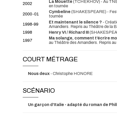
La Mouette
(TCHEKHOV)
- Au TNB
2002
en tournée
Cymbeline
(SHAKESPEARE)
- Fes
2000-01
tournée
Et maintenant le silence ?
- Créati
1998-99
Amandiers. Repris au Théâtre de la Ba
1998
Henry VI / Richard III
(SHAKESPEARE)
Ma solange, comment t’écrire m
1997
au Théâtre des Amandiers. Repris au
COURT MÉTRAGE
Nous deux
- Christophe HONORE
SCÉNARIO
Un garçon d’Italie - adapté du roman de Phi