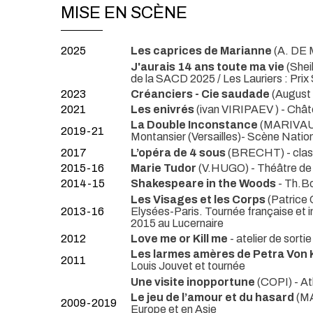
MISE EN SCÈNE
2025
Les caprices de Marianne
(A. DE
J'aurais 14 ans toute ma vie
(She
de la SACD 2025 / Les Lauriers : Prix 
2023
Créanciers - Cie saudade
(Augus
2021
Les enivrés
(ivan VIRIPAEV )
- Chât
La Double Inconstance
(MARIVA
2019-21
Montansier (Versailles)- Scène Nation
2017
L’opéra de 4 sous
(BRECHT)
- cla
2015-16
Marie Tudor
(V.HUGO)
- Théâtre de 
2014-15
Shakespeare in the Woods
- Th.B
Les Visages et les Corps
(Patric
2013-16
Elysées-Paris. Tournée française et i
2015 au Lucernaire
2012
Love me or Kill me
- atelier de sort
Les larmes amères de Petra Von 
2011
Louis Jouvet et tournée
Une visite inopportune
(COPI)
- A
Le jeu de l’amour et du hasard
(M
2009-2019
Europe et en Asie