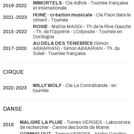
IMMORTELS
- Cie Adhok
- Tournée française
2016-2022
et internationale
HUNE - création musicale
- Cie Paon dans le
2021-2023
ciment
- Tournée
ROSIE
- Mattia MAGGI
- Th.de la Rive Gauche
2015-2022
- Th. de l'Opprimé - L'Odyssée - Tournée en
Dordogne
AU DELA DES TENEBRES
(Simon
2017-2020
ABKARIAN) - Simon ABKARIAN
- Th. du
Soleil - Tournée française
CIRQUE
WILLY WOLF
- Cie La Contrebande
- en
2022-2023
tournée
DANSE
MALGRE LA PLUIE
- Tomeo VERGES
- Laboratoire
2016
de rechercher - Centre des bords de Marne
COMING OUT
- Tomeo VERGES
- Atelier Caroline