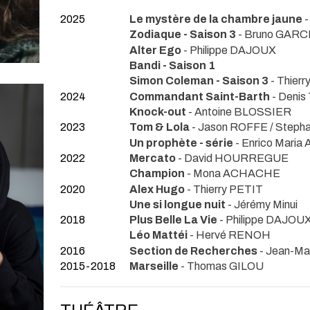
2025
Le mystère de la chambre jaune
-
Zodiaque - Saison 3
- Bruno GARC
Alter Ego
- Philippe DAJOUX
Bandi - Saison 1
Simon Coleman - Saison 3
- Thier
2024
Commandant Saint-Barth
- Deni
Knock-out
- Antoine BLOSSIER
2023
Tom & Lola
- Jason ROFFE / Step
Un prophète - série
- Enrico Mari
2022
Mercato
- David HOURREGUE
Champion
- Mona ACHACHE
2020
Alex Hugo
- Thierry PETIT
Une si longue nuit
- Jérémy Minui
2018
Plus Belle La Vie
- Philippe DAJOU
Léo Mattéi
- Hervé RENOH
2016
Section de Recherches
- Jean-M
2015-2018
Marseille
- Thomas GILOU