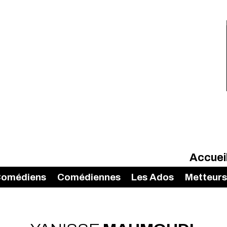
Accuei
omédiens
Comédiennes
Les Ados
Metteurs