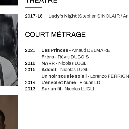
THÉÂTRE
2017-18
Lady's Night
(Stephen SINCLAIR / A
COURT MÉTRAGE
2021
Les Princes
- Arnaud DELMARE
Fréro
- Régis DUBOIS
2018
NARR
- Nicolas LUGLI
2015
Addict
- Nicolas LUGLI
Un noir sous le soleil
- Lorenzo FERRIG
2014
L'envol et l'âme
- Elouan LD
2013
Sur un fil
- Nicolas LUGLI