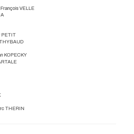
 François VELLE
IA
ry PETIT
s THYBAUD
han KOPECKY
a ARTALE
X
arc THERIN