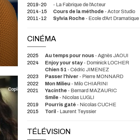
2019-20
- La Fabrique de l'Acteur
2014-15
Cours de la méthode
- Actor Studio
2011-12
Sylvia Roche
- Ecole d'Art Dramatique
CINÉMA
2025
Au temps pour nous
- Agnès JAOUI
2024
Enjoy your stay
- Dominick LOCHER
Chien 51
- Cédric JIMENEZ
2023
Passer l'hiver
- Pierre MONNARD
2022
Mon Milieu
- Milo CHIARINI
2021
Yacinthe
- Bernard MAZAURIC
Smile
- Nicolas LUGLI
2019
Pourris gaté
- Nicolas CUCHE
2015
Toril
- Laurent Teyssier
TÉLÉVISION