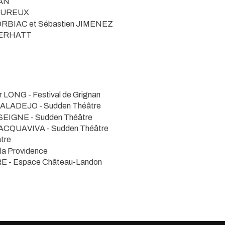
YAN
MOUREUX
CORBIAC et Sébastien JIMENEZ
f ERHATT
ier LONG
- Festival de Grignan
LBALADEJO
- Sudden Théâtre
SSEIGNE
- Sudden Théâtre
 ACQUAVIVA
- Sudden Théâtre
tre
 la Providence
GRE
- Espace Château-Landon