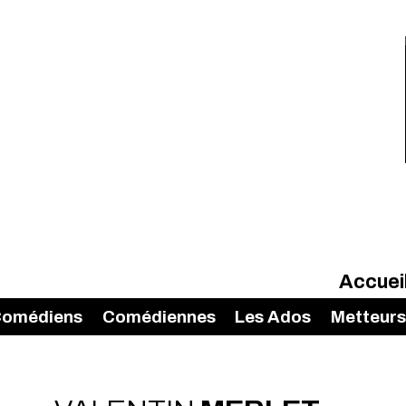
Accuei
omédiens
Comédiennes
Les Ados
Metteurs