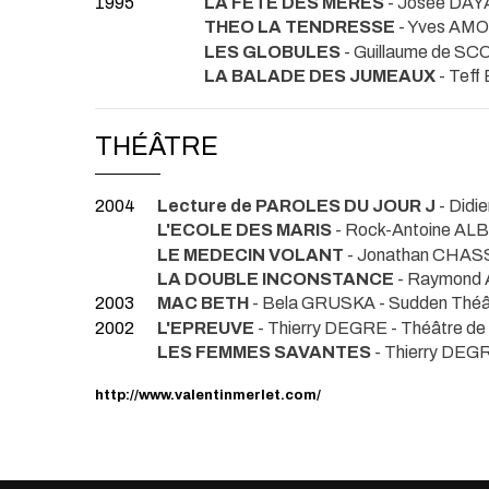
1995
LA FETE DES MERES
- Josée DA
THEO LA TENDRESSE
- Yves A
LES GLOBULES
- Guillaume de S
LA BALADE DES JUMEAUX
- Tef
THÉÂTRE
2004
Lecture de PAROLES DU JOUR J
- Did
L'ECOLE DES MARIS
- Rock-Antoine A
LE MEDECIN VOLANT
- Jonathan CHA
LA DOUBLE INCONSTANCE
- Raymond
2003
MAC BETH
- Bela GRUSKA
- Sudden Théâ
2002
L'EPREUVE
- Thierry DEGRE
- Théâtre de
LES FEMMES SAVANTES
- Thierry DE
http://www.valentinmerlet.com/