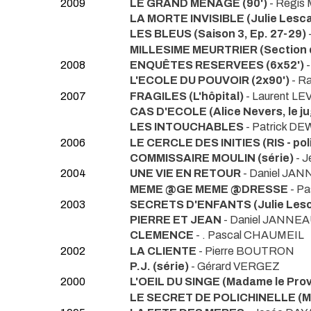
2009
LE GRAND MENAGE (90')
- Regi
LA MORTE INVISIBLE (Julie Lesc
LES BLEUS (Saison 3, Ep. 27-29)
MILLESIME MEURTRIER (Section 
2008
ENQUÊTES RESERVEES (6x52')
L'ECOLE DU POUVOIR (2x90')
- R
2007
FRAGILES (L'hôpital)
- Laurent LE
CAS D'ECOLE (Alice Nevers, le j
LES INTOUCHABLES
- Patrick D
2006
LE CERCLE DES INITIES (RIS - pol
COMMISSAIRE MOULIN (série)
- 
2004
UNE VIE EN RETOUR
- Daniel JA
MEME @GE MEME @DRESSE
- P
2003
SECRETS D'ENFANTS (Julie Les
PIERRE ET JEAN
- Daniel JANNE
CLEMENCE
- . Pascal CHAUMEIL
2002
LA CLIENTE
- Pierre BOUTRON
P.J. (série)
- Gérard VERGEZ
2000
L'OEIL DU SINGE (Madame le Pro
LE SECRET DE POLICHINELLE (Ma