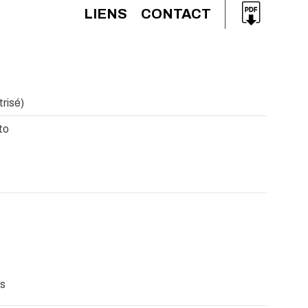
LIENS
CONTACT
trisé)
to
es