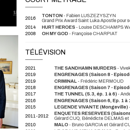
TONTON
- Fabien LUSZEZYSZYN
2016
Grand Prix Award Saint Luka Apostle pour s
2014
HURT HEROES
- Louise DESCHAMPS 
2008
OH MY GOD
- Françoise CHARPIAT
TÉLÉVISION
2021
THE SANDHAMN MURDERS
- Viv
2019
ENGRENAGES (Saison 8 - Episode
2019
CRIMINAL
- Frédéric MERMOUD
2018
ENGRENAGES (Saison 7 - Episode
2017
THE TUNNEL (S.3, ép. 1 à 6)
- And
2016
ENGRENAGES (Saison 6, Ep. 1 à 
2015
LEGENDE VIVANTE (Mongeville)
ENQUETES RESERVEES (Saisons 2
2011-2012
Gérard CUQ, Bénédicte DELMAS et
2010
MALO
- Bruno GARCIA et Gérard C