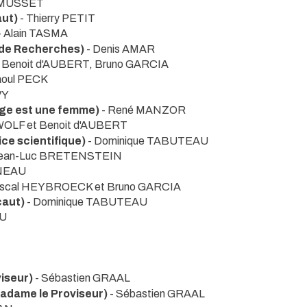
s MUSSET
aut)
- Thierry PETIT
- Alain TASMA
de Recherches)
- Denis AMAR
- Benoit d'AUBERT, Bruno GARCIA
aoul PECK
VY
uge est une femme)
- René MANZOR
EWOLF et Benoit d'AUBERT
ice scientifique)
- Dominique TABUTEAU
Jean-Luc BRETENSTEIN
NNEAU
ascal HEYBROECK et Bruno GARCIA
caut)
- Dominique TABUTEAU
AU
viseur)
- Sébastien GRAAL
dame le Proviseur)
- Sébastien GRAAL