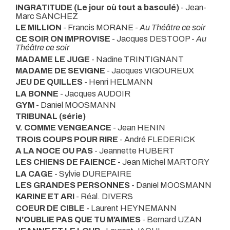
INGRATITUDE (Le jour où tout a basculé)
- Jean-
Marc SANCHEZ
LE MILLION
- Francis MORANE -
Au Théâtre ce soir
CE SOIR ON IMPROVISE
- Jacques DESTOOP -
Au
Théâtre ce soir
MADAME LE JUGE
- Nadine TRINTIGNANT
MADAME DE SEVIGNE
- Jacques VIGOUREUX
JEU DE QUILLES
- Henri HELMANN
LA BONNE
- Jacques AUDOIR
GYM
- Daniel MOOSMANN
TRIBUNAL (série)
V. COMME VENGEANCE
- Jean HENIN
TROIS COUPS POUR RIRE
- André FLEDERICK
A LA NOCE OU PAS
- Jeannette HUBERT
LES CHIENS DE FAIENCE
- Jean Michel MARTORY
LA CAGE
- Sylvie DUREPAIRE
LES GRANDES PERSONNES
- Daniel MOOSMANN
KARINE ET ARI
- Réal. DIVERS
COEUR DE CIBLE
- Laurent HEYNEMANN
N'OUBLIE PAS QUE TU M'AIMES
- Bernard UZAN