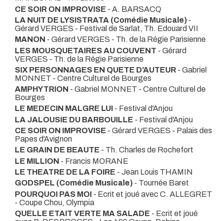
CE SOIR ON IMPROVISE
- A. BARSACQ
LA NUIT DE LYSISTRATA (Comédie Musicale)
-
Gérard VERGES
- Festival de Sarlat, Th. Edouard VII
MANON
- Gérard VERGES
- Th. de la Régie Parisienne
LES MOUSQUETAIRES AU COUVENT
- Gérard
VERGES
- Th. de la Régie Parisienne
SIX PERSONNAGES EN QUETE D'AUTEUR
- Gabriel
MONNET
- Centre Culturel de Bourges
AMPHYTRION
- Gabriel MONNET
- Centre Culturel de
Bourges
LE MEDECIN MALGRE LUI
- Festival d'Anjou
LA JALOUSIE DU BARBOUILLE
- Festival d'Anjou
CE SOIR ON IMPROVISE
- Gérard VERGES
- Palais des
Papes d'Avignon
LE GRAIN DE BEAUTE
- Th. Charles de Rochefort
LE MILLION
- Francis MORANE
LE THEATRE DE LA FOIRE
- Jean Louis THAMIN
GODSPEL (Comédie Musicale)
- Tournée Baret
POURQUOI PAS MOI
- Ecrit et joué avec C. ALLEGRET
- Coupe Chou, Olympia
QUELLE ETAIT VERTE MA SALADE
- Ecrit et joué