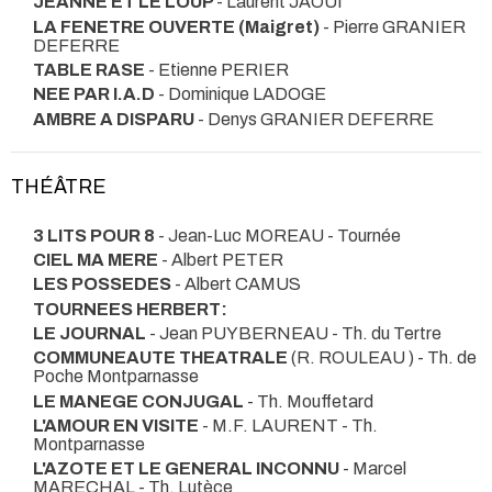
JEANNE ET LE LOUP
- Laurent JAOUI
LA FENETRE OUVERTE (Maigret)
- Pierre GRANIER
DEFERRE
TABLE RASE
- Etienne PERIER
NEE PAR I.A.D
- Dominique LADOGE
AMBRE A DISPARU
- Denys GRANIER DEFERRE
THÉÂTRE
3 LITS POUR 8
- Jean-Luc MOREAU
- Tournée
CIEL MA MERE
- Albert PETER
LES POSSEDES
- Albert CAMUS
TOURNEES HERBERT:
LE JOURNAL
- Jean PUYBERNEAU
- Th. du Tertre
COMMUNEAUTE THEATRALE
(R. ROULEAU )
- Th. de
Poche Montparnasse
LE MANEGE CONJUGAL
- Th. Mouffetard
L'AMOUR EN VISITE
- M.F. LAURENT
- Th.
Montparnasse
L'AZOTE ET LE GENERAL INCONNU
- Marcel
MARECHAL
- Th. Lutèce