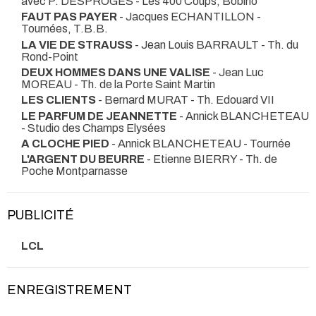
avec P. DESPROGES
- Les 400 Coups, Bobino
FAUT PAS PAYER
- Jacques ECHANTILLON
-
Tournées, T.B.B.
LA VIE DE STRAUSS
- Jean Louis BARRAULT
- Th. du
Rond-Point
DEUX HOMMES DANS UNE VALISE
- Jean Luc
MOREAU
- Th. de la Porte Saint Martin
LES CLIENTS
- Bernard MURAT
- Th. Edouard VII
LE PARFUM DE JEANNETTE
- Annick BLANCHETEAU
- Studio des Champs Elysées
A CLOCHE PIED
- Annick BLANCHETEAU
- Tournée
L'ARGENT DU BEURRE
- Etienne BIERRY
- Th. de
Poche Montparnasse
PUBLICITÉ
LCL
ENREGISTREMENT