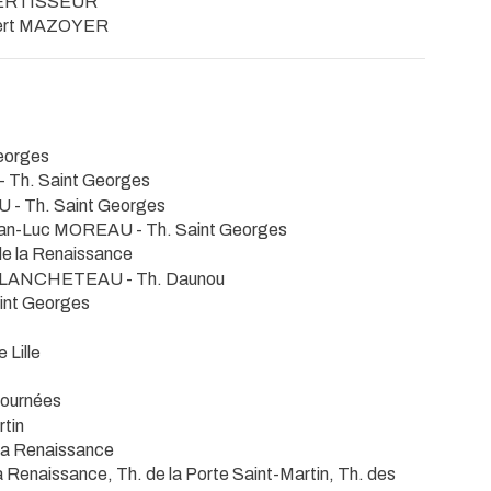
SERTISSEUR
ert MAZOYER
Georges
- Th. Saint Georges
AU
- Th. Saint Georges
ean-Luc MOREAU
- Th. Saint Georges
de la Renaissance
k BLANCHETEAU
- Th. Daunou
aint Georges
 Lille
Tournées
tin
 la Renaissance
la Renaissance, Th. de la Porte Saint-Martin, Th. des