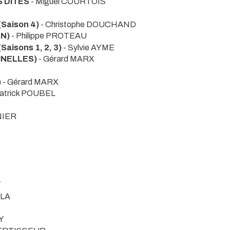
S DITES
- Miguel COURTOIS
Saison 4)
- Christophe DOUCHAND
EN)
- Philippe PROTEAU
isons 1, 2, 3)
- Sylvie AYME
INELLES)
- Gérard MARX
)
- Gérard MARX
Patrick POUBEL
NIER
T
LLA
Y