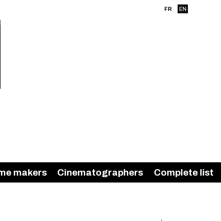
FR
EN
me makers
Cinematographers
Complete list