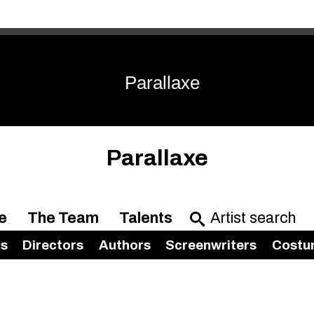
Parallaxe
Parallaxe
e
The Team
Talents
rs
Directors
Authors
Screenwriters
Costu