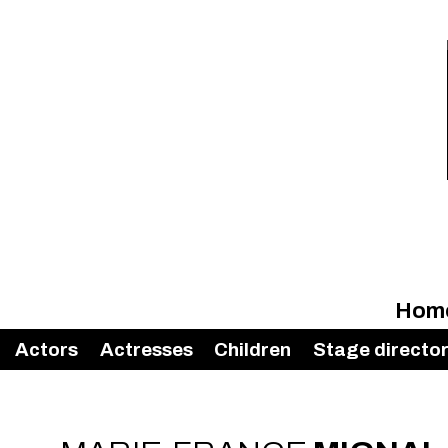
Hom
Actors
Actresses
Children
Stage directo