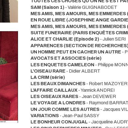
TOUTES CES CHOSES QU'ON NE S'EST PA
SAM (Saison 1)
- Valérie GUIGNABODET
MES AMIS, MES AMOURS, MES EMMERDES (
EN ROUE LIBRE (JOSEPHINE ANGE GARDI
MES AMIS, MES AMOURS, MES EMMERDES (Sa
SUITE FUNERAIRE (PARIS ENQUÊTES CRIM
ALICE ET CHARLIE (Episode 2)
- Julien SERI
APPARENCES (SECTION DE RECHERCHES
UN HOMME PEUT EN CACHER UN AUTRE
- 
AVOCATS ET ASSOCIES (série)
LES ENQUETES CAMELEON
- Philippe MON
L'OISEAU RARE
- Didier ALBERT
LA CRIM (série)
LES BEAUX DIMANCHES
- Robert MAZOYER
L'AFFAIRE CAILLAUX
- Yannick ANDREI
LES OISEAUX RARES
- Jean DEVEWER
LE VOYAGE A LONDRES
- Raymond BARRA
UN JOUR COMME LES AUTRES
- Jacques VI
VARIATIONS
- Jean-Paul SASSY
LE BONHEUR CONJUGAL
- Jacqueline AUDR