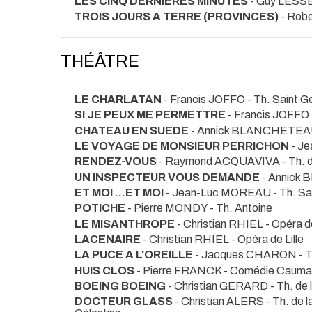
LES CINQ DERNIERES MINUTES
- Guy LES
TROIS JOURS A TERRE (PROVINCES)
- Rob
THÉÂTRE
LE CHARLATAN
- Francis JOFFO
- Th. Saint 
SI JE PEUX ME PERMETTRE
- Francis JOFFO
CHATEAU EN SUEDE
- Annick BLANCHETE
LE VOYAGE DE MONSIEUR PERRICHON
- J
RENDEZ-VOUS
- Raymond ACQUAVIVA
- Th. 
UN INSPECTEUR VOUS DEMANDE
- Annic
ET MOI ...ET MOI
- Jean-Luc MOREAU
- Th. S
POTICHE
- Pierre MONDY
- Th. Antoine
LE MISANTHROPE
- Christian RHIEL
- Opéra de
LACENAIRE
- Christian RHIEL
- Opéra de Lille
LA PUCE A L'OREILLE
- Jacques CHARON
- 
HUIS CLOS
- Pierre FRANCK
- Comédie Caumar
BOEING BOEING
- Christian GERARD
- Th. de
DOCTEUR GLASS
- Christian ALERS
- Th. de 