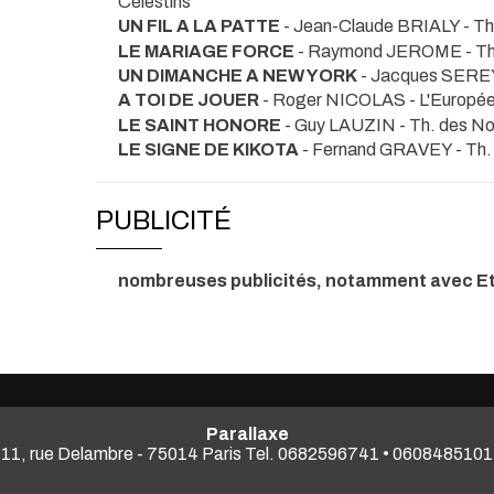
Célestins
UN FIL A LA PATTE
- Jean-Claude BRIALY
- Th
LE MARIAGE FORCE
- Raymond JEROME
- T
UN DIMANCHE A NEW YORK
- Jacques SER
A TOI DE JOUER
- Roger NICOLAS
- L'Europé
LE SAINT HONORE
- Guy LAUZIN
- Th. des N
LE SIGNE DE KIKOTA
- Fernand GRAVEY
- Th
PUBLICITÉ
nombreuses publicités, notamment avec E
Parallaxe
11, rue Delambre - 75014 Paris Tel. 0682596741 • 0608485101