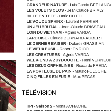
GRANDEUR NATURE
- Luis Garcia BERLANG
LES VOLETS CLOS
- Jean Claude BRIALY
BILLE EN TETE
- Carlo COTTI
LE VOL DU SPHINX
- Laurent FERRIER
UN JEU BRUTAL
- Jean-Claude BRISSEAU
LOIN DU VIETNAM
- Agnès VARDA
L'ARDOISE
- Claude BERNARD-AUBERT
LE DERNIER BAISER
- Dolorès GRASSIAN
LE VIEUX FUSIL
- Robert ENRICO
LES CREATURES
- Agnès VARDA
WEEK-END A ZUYDCOOTE
- Henri VERNEUI
LES DEUX ORPHELINES
- Riccardo FREDA
LA PORTEUSE DE PAIN
- Maurice CLOCHE
CINQ FILLES EN FURIE
- Max PECAS
TÉLÉVISION
HPI - Saison 2
- Mona ACHACHE