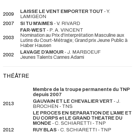
LAISSE LE VENT EMPORTER TOUT
- Y.
2009
LAMIGEON
2007
SI TU M'AIMES
- V. RIVARD
FAR-WEST
- P. A. VINCENT
Nomination au Prix d'Interprétation Masculine aux
2003
Lutins du Court-Métrage; Grand prix Jeune Public à
Haber Hausen
LAVAGE D'AMOUR
- J. MARBOEUF
2002
Jeunes Talents Cannes Adami
THÉÂTRE
Membre de la troupe permanente du TNP
depuis 2007
GAUVAIN ET LE CHEVALIER VERT
- J.
2013
BROCHEN
- TNS
LE PROCES EN SEPARATION DE L'AME ET
DU CORPS et LE GRAND THEATRE DU
MONDE
- C. SCHIARETTI
- TNP
2012
RUY BLAS
- C. SCHIARETTI
- TNP