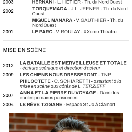
2003
HERNANI
- L. HETIER
- Th. du Nord Ouest
TORQUEMADA
- J.L. JEENER
- Th. du Nord
2002
Ouest
MIGUEL MANARA
- V. GAUTHIER
- Th. du
Nord Ouest
2001
LE PARC
- V. BOULAY
- XXeme Théâtre
MISE EN SCÈNE
LA BATAILLE EST MERVEILLEUSE ET TOTALE
2013
-
écriture scénique et direction d'acteur
2009
LES CHIENS NOUS DRESSERONT
- TNP
PHILOCTETE
- C. SCHIARETTI -
assistant à la
mise en scène aux côtés de L. TERZIEFF
ANNA ET LA PIERRE DU VOYAGE
- Dans des
2007
écoles primaires parisiennes
2004
LE RÊVE TZIGANE
- Espace St Jo à Clamart