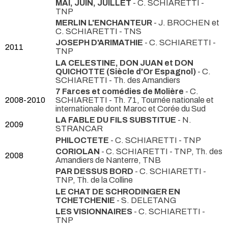
MAI, JUIN, JUILLET
- C. SCHIARETTI
-
TNP
MERLIN L'ENCHANTEUR
- J. BROCHEN et
C. SCHIARETTI
- TNS
JOSEPH D'ARIMATHIE
- C. SCHIARETTI
-
2011
TNP
LA CELESTINE, DON JUAN et DON
QUICHOTTE (Siècle d'Or Espagnol)
- C.
SCHIARETTI
- Th. des Amandiers
7 Farces et comédies de Molière
- C.
2008-2010
SCHIARETTI
- Th. 71, Tournée nationale et
internationale dont Maroc et Corée du Sud
LA FABLE DU FILS SUBSTITUE
- N.
2009
STRANCAR
PHILOCTETE
- C. SCHIARETTI
- TNP
CORIOLAN
- C. SCHIARETTI
- TNP, Th. des
2008
Amandiers de Nanterre, TNB
PAR DESSUS BORD
- C. SCHIARETTI
-
TNP, Th. de la Colline
LE CHAT DE SCHRODINGER EN
TCHETCHENIE
- S. DELETANG
LES VISIONNAIRES
- C. SCHIARETTI
-
TNP